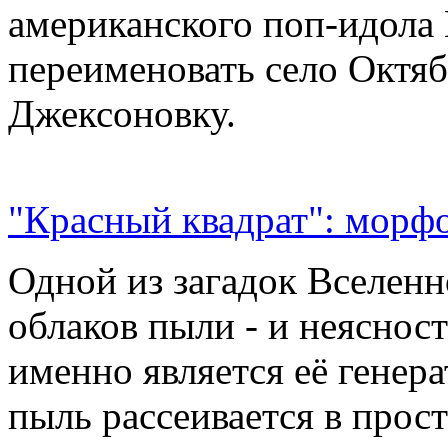
американского поп-идола
переименовать село Октяб
Джексоновку.
"Красный квадрат": морфо
Одной из загадок Вселенн
облаков пыли - и неясност
именно является её генер
пыль рассеивается в прос