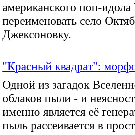
американского поп-идола
переименовать село Октяб
Джексоновку.
"Красный квадрат": морфо
Одной из загадок Вселенн
облаков пыли - и неясност
именно является её генер
пыль рассеивается в прос