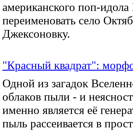
американского поп-идола
переименовать село Октяб
Джексоновку.
"Красный квадрат": морфо
Одной из загадок Вселенн
облаков пыли - и неясност
именно является её генер
пыль рассеивается в прос